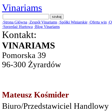
Vinariams
·
Strona Główna
·
Zespół Vinariams
·
Spółki Winiarskie
·
Oferta win
·
O
·
Sprzedaż Hurtowa
·
Blog Vinariams
Kontakt:
VINARIAMS
Pomorska 39
96-300 Żyrardów
Mateusz Kośmider
Biuro/Przedstawiciel Handlowy