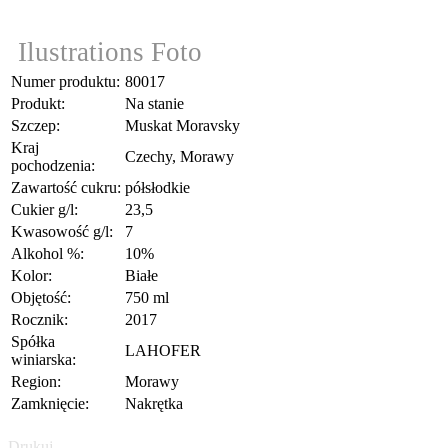
Ilustrations Foto
Numer produktu:
80017
Produkt:
Na stanie
Szczep:
Muskat Moravsky
Kraj
Czechy, Morawy
pochodzenia:
Zawartość cukru:
półsłodkie
Cukier g/l:
23,5
Kwasowość g/l:
7
Alkohol %:
10%
Kolor:
Białe
Objętość:
750 ml
Rocznik:
2017
Spółka
LAHOFER
winiarska:
Region:
Morawy
Zamknięcie:
Nakrętka
Drukuj