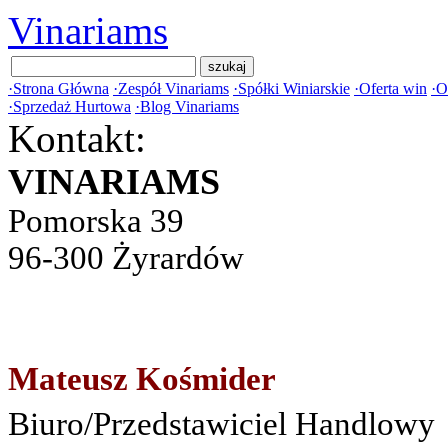
Vinariams
·
Strona Główna
·
Zespół Vinariams
·
Spółki Winiarskie
·
Oferta win
·
O
·
Sprzedaż Hurtowa
·
Blog Vinariams
Kontakt:
VINARIAMS
Pomorska 39
96-300 Żyrardów
Mateusz Kośmider
Biuro/Przedstawiciel Handlowy