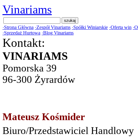
Vinariams
·
Strona Główna
·
Zespół Vinariams
·
Spółki Winiarskie
·
Oferta win
·
O
·
Sprzedaż Hurtowa
·
Blog Vinariams
Kontakt:
VINARIAMS
Pomorska 39
96-300 Żyrardów
Mateusz Kośmider
Biuro/Przedstawiciel Handlowy