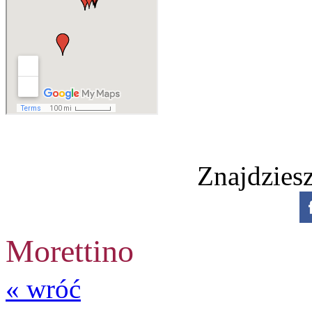
Znajdzies
Morettino
« wróć